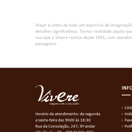
Viajar é antes de tudo um exercício de imaginaçã
detalhes significativos. Tornar realidade aquilo 
isso que a Vivere realiza desde 1991, com atend
passageiro.
INF
Cód
Horário de atendimento: de segunda
Ind
a sexta-feira das 9h00 às 18:30
Favo
Rua da Consolação, 247, 9º andar
Polí