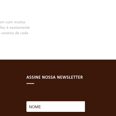
agem com muitos
. Mas é exatamente
 anseios de cada
ASSINE NOSSA NEWSLETTER