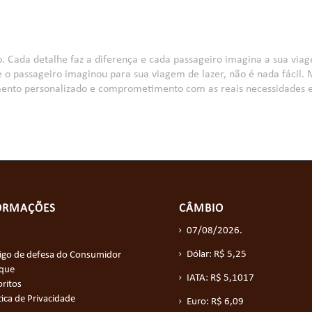
o. Cada detalhe faz a diferença e cada passageiro imagina a sua vi
que o passageiro imaginou para sua viagem de lazer, não é nada fácil
imento personalizado e comprometimento com as reais necessidades e
ORMAÇÕES
CÂMBIO
07/08/2026.
Dólar: R$ 5,25
igo de defesa do Consumidor
ique
IATA: R$ 5,1017
ritos
tica de Privacidade
Euro: R$ 6,09