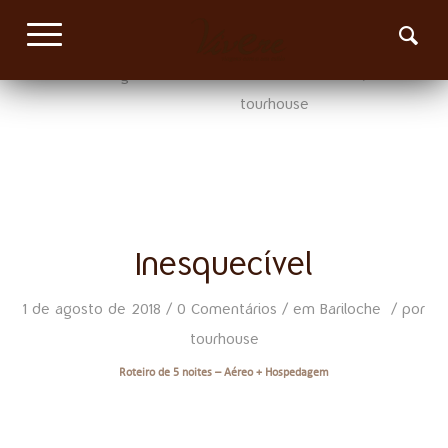
BARILOCHE
/
/
15 de agosto de 2018
em
América do Sul
,
Bariloche
tourhouse
Inesquecível
/
/
/
1 de agosto de 2018
0 Comentários
em
Bariloche
por
tourhouse
Roteiro de 5 noites – Aéreo + Hospedagem