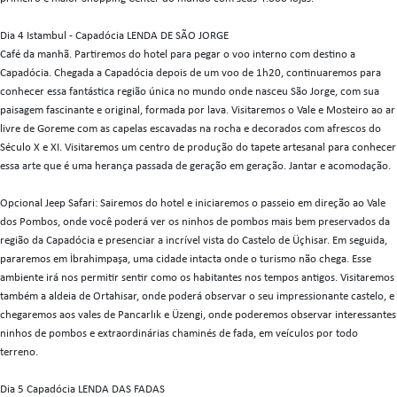
Dia 4 Istambul - Capadócia LENDA DE SÃO JORGE
Café da manhã. Partiremos do hotel para pegar o voo interno com destino a
Capadócia. Chegada a Capadócia depois de um voo de 1h20, continuaremos para
conhecer essa fantástica região única no mundo onde nasceu São Jorge, com sua
paisagem fascinante e original, formada por lava. Visitaremos o Vale e Mosteiro ao ar
livre de Goreme com as capelas escavadas na rocha e decorados com afrescos do
Século X e XI. Visitaremos um centro de produção do tapete artesanal para conhecer
essa arte que é uma herança passada de geração em geração. Jantar e acomodação.
Opcional Jeep Safari: Sairemos do hotel e iniciaremos o passeio em direção ao Vale
dos Pombos, onde você poderá ver os ninhos de pombos mais bem preservados da
região da Capadócia e presenciar a incrível vista do Castelo de Üçhisar. Em seguida,
pararemos em İbrahimpaşa, uma cidade intacta onde o turismo não chega. Esse
ambiente irá nos permitir sentir como os habitantes nos tempos antigos. Visitaremos
também a aldeia de Ortahisar, onde poderá observar o seu impressionante castelo, e
chegaremos aos vales de Pancarlık e Üzengi, onde poderemos observar interessantes
ninhos de pombos e extraordinárias chaminés de fada, em veículos por todo
terreno.
Dia 5 Capadócia LENDA DAS FADAS