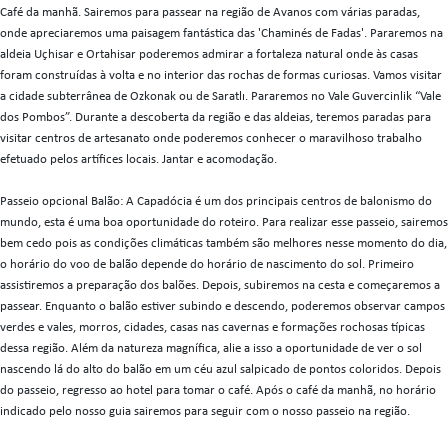
Café da manhã. Sairemos para passear na região de Avanos com várias paradas,
onde apreciaremos uma paisagem fantástica das 'Chaminés de Fadas'. Pararemos na
aldeia Uçhisar e Ortahisar poderemos admirar a fortaleza natural onde às casas
foram construídas à volta e no interior das rochas de formas curiosas. Vamos visitar
a cidade subterrânea de Ozkonak ou de Saratlı. Pararemos no Vale Guvercinlik “Vale
dos Pombos”. Durante a descoberta da região e das aldeias, teremos paradas para
visitar centros de artesanato onde poderemos conhecer o maravilhoso trabalho
efetuado pelos artífices locais. Jantar e acomodação.
Passeio opcional Balão: A Capadócia é um dos principais centros de balonismo do
mundo, esta é uma boa oportunidade do roteiro. Para realizar esse passeio, sairemos
bem cedo pois as condições climáticas também são melhores nesse momento do dia,
o horário do voo de balão depende do horário de nascimento do sol. Primeiro
assistiremos a preparação dos balões. Depois, subiremos na cesta e começaremos a
passear. Enquanto o balão estiver subindo e descendo, poderemos observar campos
verdes e vales, morros, cidades, casas nas cavernas e formações rochosas típicas
dessa região. Além da natureza magnífica, alie a isso a oportunidade de ver o sol
nascendo lá do alto do balão em um céu azul salpicado de pontos coloridos. Depois
do passeio, regresso ao hotel para tomar o café. Após o café da manhã, no horário
indicado pelo nosso guia sairemos para seguir com o nosso passeio na região.