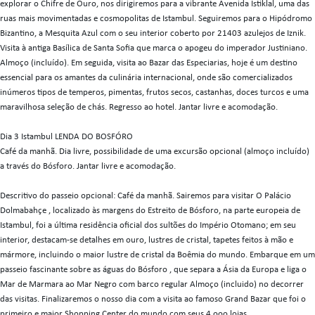
explorar o Chifre de Ouro, nos dirigiremos para a vibrante Avenida Istiklal, uma das
ruas mais movimentadas e cosmopolitas de Istambul. Seguiremos para o Hipódromo
Bizantino, a Mesquita Azul com o seu interior coberto por 21403 azulejos de Iznik.
Visita à antiga Basílica de Santa Sofia que marca o apogeu do imperador Justiniano.
Almoço (incluído). Em seguida, visita ao Bazar das Especiarias, hoje é um destino
essencial para os amantes da culinária internacional, onde são comercializados
inúmeros tipos de temperos, pimentas, frutos secos, castanhas, doces turcos e uma
maravilhosa seleção de chás. Regresso ao hotel. Jantar livre e acomodação.
Dia 3 Istambul LENDA DO BOSFÓRO
Café da manhã. Dia livre, possibilidade de uma excursão opcional (almoço incluído)
a través do Bósforo. Jantar livre e acomodação.
Descritivo do passeio opcional: Café da manhã. Sairemos para visitar O Palácio
Dolmabahçe , localizado às margens do Estreito de Bósforo, na parte europeia de
Istambul, foi a última residência oficial dos sultões do Império Otomano; em seu
interior, destacam-se detalhes em ouro, lustres de cristal, tapetes feitos à mão e
mármore, incluindo o maior lustre de cristal da Boêmia do mundo. Embarque em um
passeio fascinante sobre as águas do Bósforo , que separa a Ásia da Europa e liga o
Mar de Marmara ao Mar Negro com barco regular Almoço (incluido) no decorrer
das visitas. Finalizaremos o nosso dia com a visita ao famoso Grand Bazar que foi o
primeiro e maior Shopping Center do mundo com seus 4.ooo lojas.