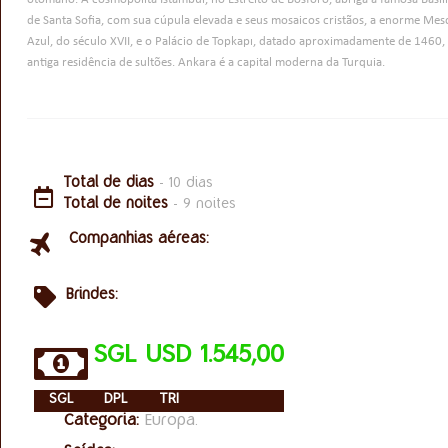
de Santa Sofia, com sua cúpula elevada e seus mosaicos cristãos, a enorme Mes
Azul, do século XVII, e o Palácio de Topkapı, datado aproximadamente de 1460
antiga residência de sultões. Ankara é a capital moderna da Turquia.
Total de dias
- 10 dias
Total de noites
- 9 noites
Companhias aéreas:
Brindes:
SGL USD 1.545,00
SGL
DPL
TRI
Categoria:
Europa.