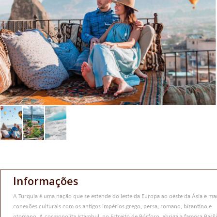
Informações
A Turquia é uma nação que se estende do leste da Europa ao oeste da Ásia e m
conexões culturais com os antigos impérios grego, persa, romano, bizantino e
otomano. A cosmopolita Istambul, no Estreito de Bósforo, abriga a famosa Basíl