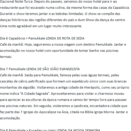
Opcional Noite Turca: Depois do passeio, sairemos do nosso hotel para ir ao
restaurante que foi escavado numa colina, da mesma forma das casas da Capadócia.
Durante o show teremos jantar e as bebidas ilimitadas. O show se compõe das
danças folclóricas das regiões diferentes do país e dum Show da dança do ventre.
Uma noite agradável em um lugar muito interessante.
Dia 6 Capadócia > Pamukkale LENDA DE ROTA DE SEDA
Café da manhã. Hoje, seguiremos a nossa viagem com destino Pamukkale. Jantar e
acomodação no nosso hotel com oportunidade de tomar banho nas piscinas
termais.
Dia 7 Pamukkale LENDA DE SÃO JOÃO EVANGELİSTA
Café da manhã. Saida para Pamukkale, famosa pelas suas águas termais, pelas
cascatas de cálcio petrificado que formam um espetáculo único com suas brancas
montanhas de algodão. Visitaremos a antiga cidade de Hierápolis, como seu próprio
nome indica “A Cidade Sagrada”. Aproveitaremos para visitar o charmoso museu
para apreciar as esculturas da época romana e vamos ter tempo livre para passear
nas piscinas naturais. Em seguida, visitaremos a Laodiceia, encantadora cidade que
faz parte das 7 Igrejas do Apocalipse na Ásia, citada na Bíblia Igreja Morna. Jantar e
acomodação.
Dia 8 Pamukkale > Kusadası ou Izmir LENDA DA NOSSA SENHORA