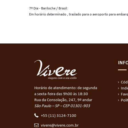
7º Dia - Bariloche / Brasil:
Em horário determinado , traslado para o aeroporto para embarq
INF
Cód
Horário de atendimento: de segunda
Ind
a sexta-feira das 9h00 às 18:30
Favo
Rua da Consolação, 247, 9º andar
Polí
São Paulo – SP – CEP 01301-903
+55 (11) 3124-7100
vivere@vivere.com.br