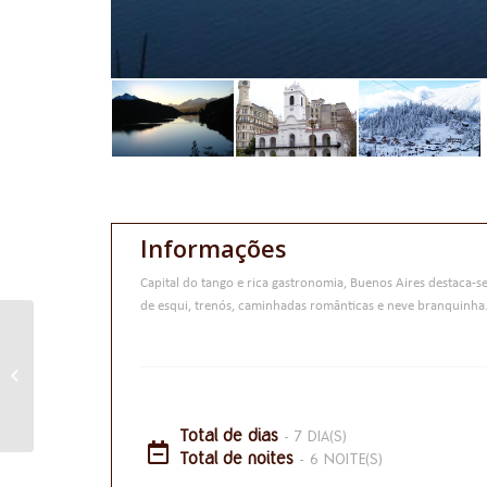
Informações
Capital do tango e rica gastronomia, Buenos Aires destaca-se
de esqui, trenós, caminhadas românticas e neve branquinha
BUENOS AIRES
Total de dias
- 7 DIA(S)
Total de noites
- 6 NOITE(S)