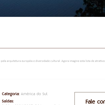
 pela arquitetura européia e diversidade cultural. Agora imagine esta lista de atrativ
.
Categoria:
América do Sul.
Fale co
Saídas: