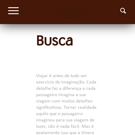
Busca
Viajar é antes de tudo um
exercício de imaginação. Cada
detalhe faz a diferença e cada
passageiro imagina a sua
viagem com muitos detalhes
significativos. Tornar realidade
aquilo que o passageiro
imaginou para sua viagem de
lazer, não é nada fácil. Mas é
exatamente isso que a Vivere