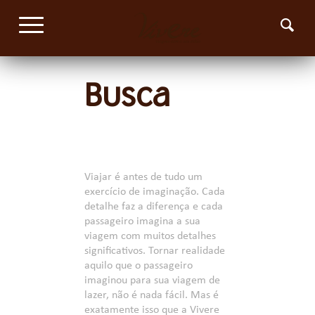
Busca
Viajar é antes de tudo um
exercício de imaginação. Cada
detalhe faz a diferença e cada
passageiro imagina a sua
viagem com muitos detalhes
significativos. Tornar realidade
aquilo que o passageiro
imaginou para sua viagem de
lazer, não é nada fácil. Mas é
exatamente isso que a Vivere